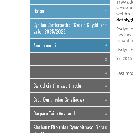
Trwy ad
sectorau
Hafan
weithre
datblyg
Cynllun Corfforaethol ‘Gyda’n Gilydd’ ar
Rydym yn
gyfer 2025/2028
i gyfla
tenantia
Amdanom ni
Rydym w
Yn 2015
Last mod
Cwrdd ein tîm gweithredu
Creu Cymunedau Cynaliadwy
Darparu Tai o Ansawdd
Sicrhau’r Effeithiau Cymdeithasol Gorau