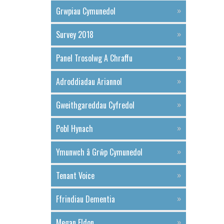
Grwpiau Cymunedol
Survey 2018
Panel Trosolwg A Chraffu
Adroddiadau Ariannol
Gweithgareddau Cyfredol
Pobl Hynach
Ymunwch â Grŵp Cymunedol
Tenant Voice
Ffrindiau Dementia
Megan Eldon