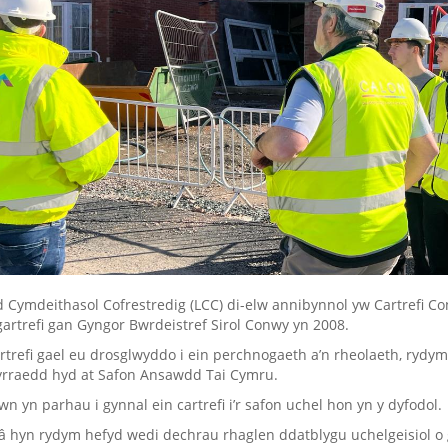
 Cymdeithasol Cofrestredig (LCC) di-elw annibynnol yw Cartrefi Co
gartrefi gan Gyngor Bwrdeistref Sirol Conwy yn 2008.
cartrefi gael eu drosglwyddo i ein perchnogaeth a’n rheolaeth, r
rraedd hyd at Safon Ansawdd Tai Cymru.
n yn parhau i gynnal ein cartrefi i’r safon uchel hon yn y dyfodol.
â hyn rydym hefyd wedi dechrau rhaglen ddatblygu uchelgeisiol o 