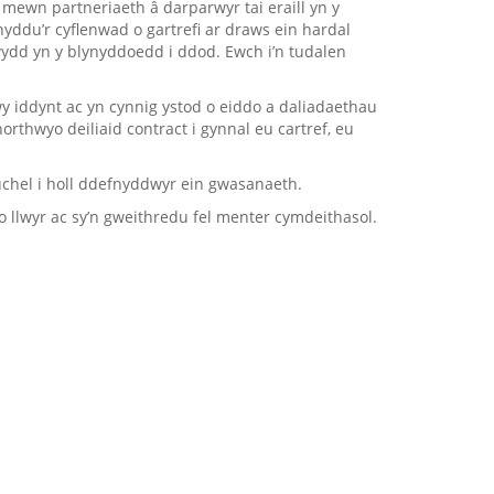
ewn partneriaeth â darparwyr tai eraill yn y
yddu’r cyflenwad o gartrefi ar draws ein hardal
ydd yn y blynyddoedd i ddod. Ewch i’n tudalen
y iddynt ac yn cynnig ystod o eiddo a daliadaethau
ynorthwyo
deiliaid contract
i gynnal eu cartref, eu
hel i holl ddefnyddwyr ein gwasanaeth.
do llwyr ac sy’n gweithredu fel menter cymdeithasol.