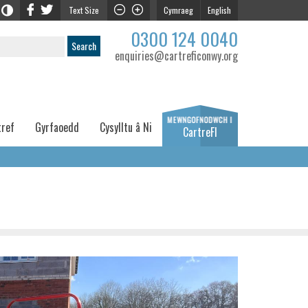
Text Size
Cymraeg
English
0300 124 0040
enquiries@cartreficonwy.org
tref
Gyrfaoedd
Cysylltu â Ni
CartreFI