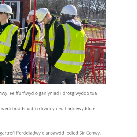
nwy. Fe ffurfiwyd o ganlyniad i drosglwyddo tua
ydym wedi buddsoddi’n drwm yn eu hadnewyddu er
gartrefi fforddiadwy o ansawdd ledled Sir Conwy.