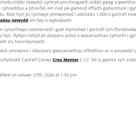
eiladu eiddo newydd, cymryd perchnogaeth eiddo gwag a gweithio m
 cyhoeddus a phreifat, ein nod yw gwneud effaith gadarnhaol i gyn
du. Mae hyn yn cynnwys ymrwymiad i adeiladu 1,000 o gartrefi new
iadau newydd
am fwy o wybodaeth.
 cynorthwyo cwsmeriaid i gael mynediad i gartrefi sy’n fforddiadw
wni hyn. Rydym hefyd yn darparu ystod o wasanaethau cymorth i g
eth a’u hannibyniaeth.
edi ymrwymo i ddarparu gwasanaethau effeithlon ac o ansawdd uc
 sefydlodd Cartrefi Conwy
Creu Menter
C.I.C. fel is-gwmni sy’n eid
ified on Ionawr 27th, 2026 at 1:56 pm