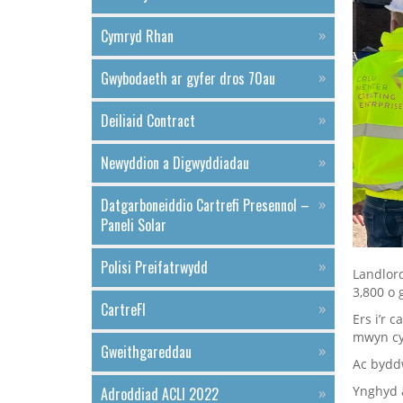
Cymryd Rhan
Gwybodaeth ar gyfer dros 70au
Deiliaid Contract
Newyddion a Digwyddiadau
Datgarboneiddio Cartrefi Presennol –
Paneli Solar
Polisi Preifatrwydd
Landlord
3,800 o 
CartreFI
Ers i’r 
mwyn cy
Gweithgareddau
Ac byddw
Ynghyd 
Adroddiad ACLl 2022