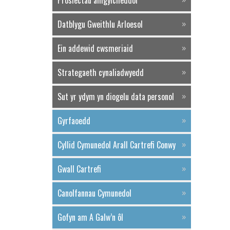
Prosiectau amgylcheddol
Datblygu Gweithlu Arloesol
Ein addewid cwsmeriaid
Strategaeth cynaliadwyedd
Sut yr ydym yn diogelu data personol
Gyrfaoedd
Cyllid Cymunedol Arall Cartrefi Conwy
Gwall Cartrefi
Canolfannau Cymunedol
Gofyn am A Galw’n ôl