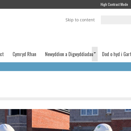
High Contrast Mode
Skip to content
act
Cymryd Rhan
Newyddion a Digwyddiadau
Dod o hyd i Gar