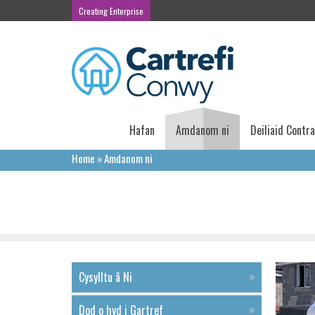
Creating Enterprise
Hafan
Amdanom ni
Deiliaid Contr
Home
»
Amdanom ni
Amdanom ni
Cysylltu â Ni
Dod o hyd i Gartref