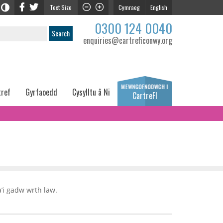
Text Size
Cymraeg
English
0300 124 0040
enquiries@cartreficonwy.org
tref
Gyrfaoedd
Cysylltu â Ni
CartreFI
a’i gadw wrth law.