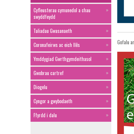
Cyfleusterau cymunedol a chau
swyddfeydd
Taliadau Gwasanaeth
Gofalu a
Coronafeirws ac eich llês
Ymddygiad Gwrthgymdeithasol
Gwobrau cartref
Diogelu
Cyngor a gwybodaeth
Ffyrdd i dalu