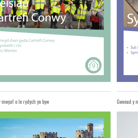
 mwyaf o le rydych yn byw
Gwneud y m