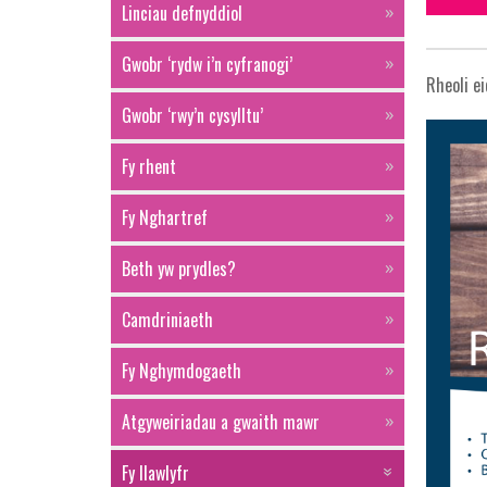
Linciau defnyddiol
Gwobr ‘rydw i’n cyfranogi’
Rheoli ei
Gwobr ‘rwy’n cysylltu’
Fy rhent
Fy Nghartref
Beth yw prydles?
Camdriniaeth
Fy Nghymdogaeth
Atgyweiriadau a gwaith mawr
Fy llawlyfr