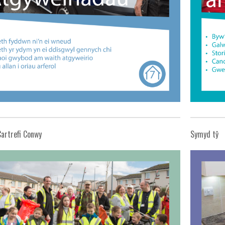
Cartrefi Conwy
Symyd tŷ