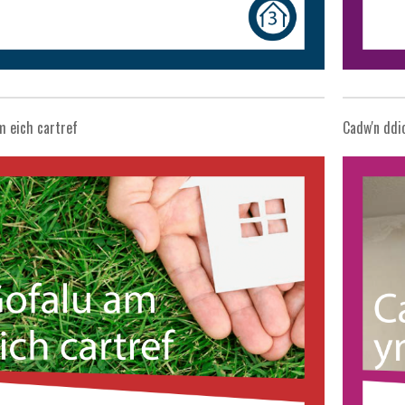
m eich cartref
Cadw'n ddio