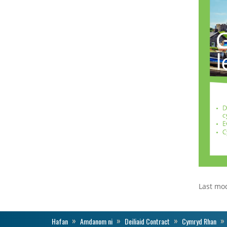
Last mod
Hafan
Amdanom ni
Deiliaid Contract
Cymryd Rhan