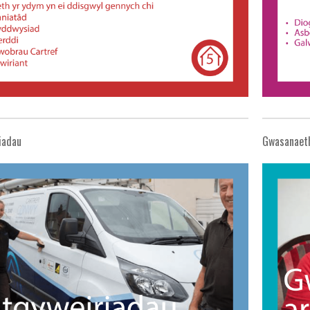
iadau
Gwasanaeth