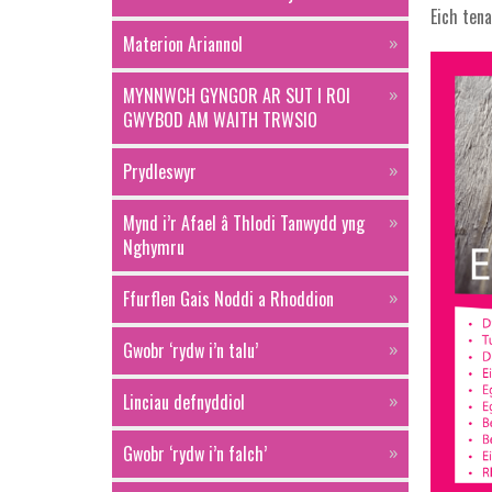
Eich ten
Materion Ariannol
MYNNWCH GYNGOR AR SUT I ROI
GWYBOD AM WAITH TRWSIO
Prydleswyr
Mynd i’r Afael â Thlodi Tanwydd yng
Nghymru
Ffurflen Gais Noddi a Rhoddion
Gwobr ‘rydw i’n talu’
Linciau defnyddiol
Gwobr ‘rydw i’n falch’