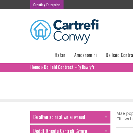
Creating Enterprise
Hafan
Amdanom ni
Deiliaid Contr
Home
»
Deiliaid Contract
»
Fy llawlyfr
Fy llawlyfr
Mae pope
Be allwn ac ni allwn ei wneud
Cliciwch
Deddf Rhentu Cartrefi Cymru