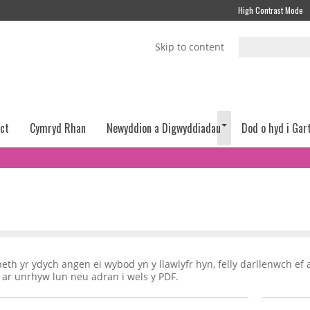
High Contrast Mode
Skip to content
act
Cymryd Rhan
Newyddion a Digwyddiadau
Dod o hyd i Gar
th yr ydych angen ei wybod yn y llawlyfr hyn, felly darllenwch ef 
 ar unrhyw lun neu adran i wels y PDF.