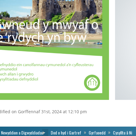
ified on Gorffennaf 31st, 2024 at 12:10 pm
Newyddion a Digwyddiadau
Dod o hyd i Gartref
Gyrfaoedd
Cysylltu â Ni