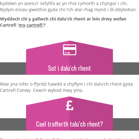
Materion Ariannol
byddwn yn asesu’r sefyllfa ac yn rhoi cymorth a chyngor i chi.
Rydym eisiau gweithio gyda chi i’ch atal rhag mynd i ôl-ddyledion.
MYNNWCH GYNGOR AR SUT I ROI GWYBOD AM WAITH TRWSIO
Wyddech chi y gallwch chi dalu’ch rhent ar lein drwy wefan
Cartrefi ‘
my cartrefi
’
?
Prydleswyr
Mynd i’r Afael â Thlodi Tanwydd yng Nghymru
Ffurflen Gais Noddi a Rhoddion
Sut i dalu'ch rhent
Gwobr ‘rydw i’n talu’
Mae yna nifer o ffyrdd hawdd a chyflym i chi dalu’ch rhent gyda
Linciau defnyddiol
Cartrefi Conwy. Cewch wybod mwy yma.
Gwobr ‘rydw i’n falch’
Linciau defnyddiol
Cael trafferth talu’ch rhent?
Gwobr ‘rydw i’n cyfranogi’