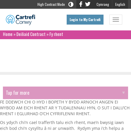
High Contrast Mode
Cymraeg
English
Login to My Cartrefi
Toggle
navigat
Home
»
Deiliaid Contract
»
Fy rhent
Fy rhent
Tap for more
TAP FOR MORE
FE DDEWCH CHI O HYD I BOPETH Y BYDD ARNOCH ANGEN EI
Be allwn ac ni allwn ei wneud
WYBOD AM EICH RHENT AR Y TUDALENNAU HYN, O SUT I DALU’CH
RHENT I EGLURHAD O’CH CYFRIFLENNI RHENT.
Deddf Rhentu Cartrefi Cymru
Os ydych chi’n cael trafferth talu eich rhent, mae’n bwysig iawn
eich bod chi’n cysylltu â ni ar unwaith. Rydym yma i’ch helpu a