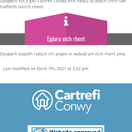
Dysgwch sut y gall Cartrefi Conwy eich helpu os ydych chi’n cael
trafferth talu’ch rhent.
Gwobr ‘rwy’n cysylltu’
Fy rhent
Tap for more
Egluro eich rhent
Sud i dalu eich rhent
Dysgwch bopeth rydych chi angen ei wybod am eich rhent yma.
Trafferth talu eich rhent?
Last modified on Ebrill 7th, 2021 at 3:52 pm
Esbonio eich cyfriflen rhent
Cwrdd â’r tîm
Fy Nghartref
Beth yw prydles?